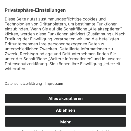
Veranstaltungstechnik
In Sachen Veranstaltungstechnik arbeiten wir seit
Jahren immer wieder gerne
und erfolgreich mit folgenden Technikfirmen
zusammen:
Sugar Veranstaltungstechnik 93161 Sinzing
CN-Mediatec GmbH Bad Tölz
Layout, Grafik, Öffentlichkeitsarbeit:
Unsere graphischen Arbeiten- und
Druckerzeugnisse, sowie unsere Website werden
wie auch die Werke vieler unserer Künstler seit
vielen Jahren von unserer Werbeagentur erstellt:
hp werbeagentur