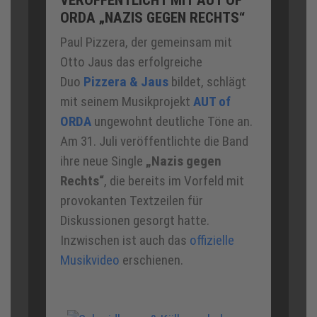
VERÖFFENTLICHT MIT AUT OF
ORDA „NAZIS GEGEN RECHTS“
Paul Pizzera, der gemeinsam mit
Otto Jaus das erfolgreiche
Duo
Pizzera & Jaus
bildet, schlägt
mit seinem Musikprojekt
AUT of
ORDA
ungewohnt deutliche Töne an.
Am 31. Juli veröffentlichte die Band
ihre neue Single
„Nazis gegen
Rechts“
, die bereits im Vorfeld mit
provokanten Textzeilen für
Diskussionen gesorgt hatte.
Inzwischen ist auch das
offizielle
Musikvideo
erschienen.