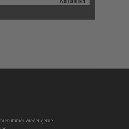
Weiterlesen …
ahren immer wieder gerne
men: