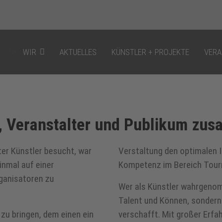
">
WIR
AKTUELLES
KÜNSTLER + PROJEKTE
VERA
TOU
r, Veranstalter und Publikum zu
PR
er Künstler besucht, war
Verstaltung den optimalen I
inmal auf einer
Kompetenz im Bereich Tou
ART
rganisatoren zu
Wer als Künstler wahrgenom
MA
Talent und Können, sondern 
zu bringen, dem einen ein
verschafft. Mit großer Erf