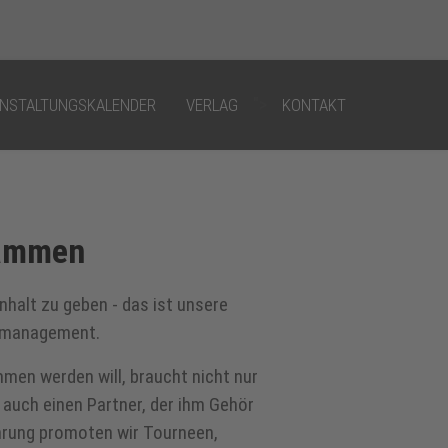
">
NSTALTUNGSKALENDER
VERLAG
KONTAKT
RNEE-VERANSTALTUNG
sammen
OMOTION
nhalt zu geben - das ist unsere
rmanagement.
IST-DEVELOPMENT
men werden will, braucht nicht nur
RKETING
auch einen Partner, der ihm Gehör
ahrung promoten wir Tourneen,