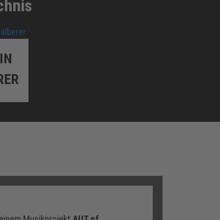
chnis
IN
RER
 seinem Musikprojekt
AUT of