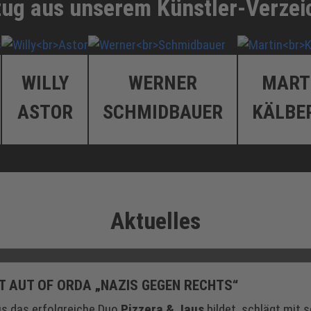
ug aus unserem Künstler-Verzei
WILLY
WERNER
MART
ASTOR
SCHMIDBAUER
KÄLBE
Aktuelles
T AUT OF ORDA „NAZIS GEGEN RECHTS“
us das erfolgreiche Duo
Pizzera & Jaus
bildet, schlägt mit